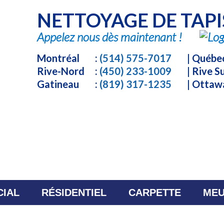
NETTOYAGE DE TAPI
Appelez nous dès maintenant !
Montréal
:
(514) 575-7017
| Québe
Rive-Nord
:
(450) 233-1009
| Rive 
Gatineau
:
(819) 317-1235
| Otta
IAL
RÉSIDENTIEL
CARPETTE
MEU