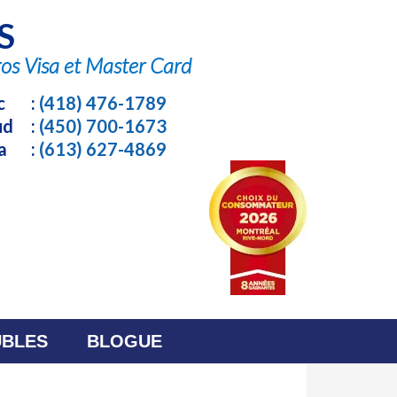
S
c
:
(418) 476-1789
Sud
:
(450) 700-1673
wa
:
(613) 627-4869
BLES
BLOGUE