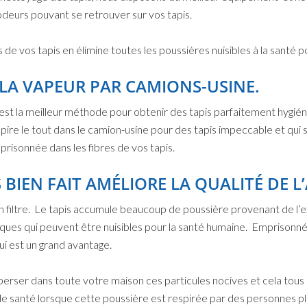
odeurs pouvant se retrouver sur vos tapis.
 de vos tapis en élimine toutes les poussières nuisibles à la santé
 LA VAPEUR PAR CAMIONS-USINE.
est la meilleur méthode pour obtenir des tapis parfaitement hygién
aspire le tout dans le camion-usine pour des tapis impeccable et qui
risonnée dans les fibres de vos tapis.
BIEN FAIT AMÉLIORE LA QUALITÉ DE L’
n filtre. Le tapis accumule beaucoup de poussière provenant de l’
iques qui peuvent être nuisibles pour la santé humaine. Emprisonné
ui est un grand avantage.
perser dans toute votre maison ces particules nocives et cela tous 
anté lorsque cette poussière est respirée par des personnes plus