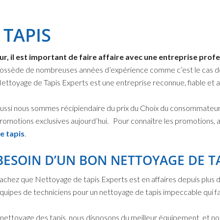
 TAPIS
r, il est important de faire affaire avec une entreprise profe
ossède de nombreuses années d’expérience
comme c’est le cas d
ettoyage de Tapis Experts est une entreprise reconnue, fiable et 
ussi nous sommes récipiendaire du prix du Choix du consommateur
romotions exclusives aujourd’hui. Pour connaître les promotions, al
e tapis
.
BESOIN D’UN BON NETTOYAGE DE TA
achez que Nettoyage de tapis Experts est en affaires depuis plus 
quipes de techniciens pour un nettoyage de tapis impeccable qui 
e nettoyage des tapis, nous disposons du meilleur équipement et no