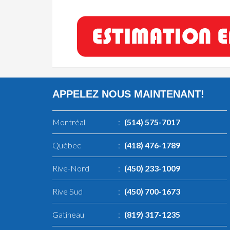
APPELEZ NOUS MAINTENANT!
Montréal
:
(514) 575-7017
Québec
:
(418) 476-1789
Rive-Nord
:
(450) 233-1009
Rive Sud
:
(450) 700-1673
Gatineau
:
(819) 317-1235