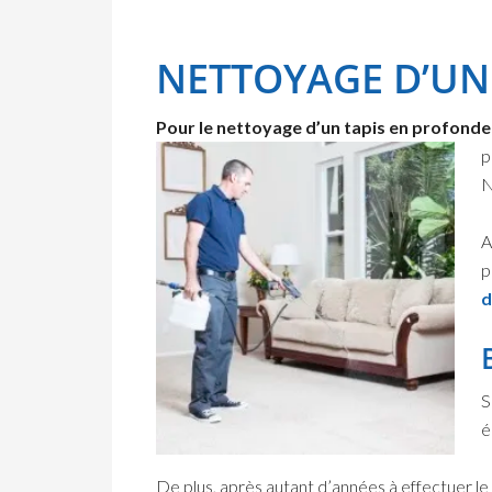
NETTOYAGE D’UN
Pour le nettoyage d’un tapis en profondeu
p
N
A
p
d
S
é
De plus, après autant d’années à effectuer l