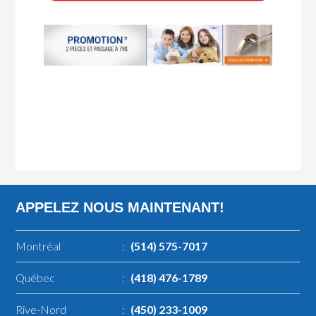
APPELEZ NOUS MAINTENANT!
Montréal
:
(514) 575-7017
Québec
:
(418) 476-1789
Rive-Nord
:
(450) 233-1009