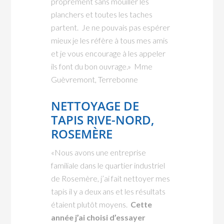
proprement sans mouiller les
planchers et toutes les taches
partent. Je ne pouvais pas espérer
mieux je les réfère à tous mes amis
et je vous encourage à les appeler
ils font du bon ouvrage.» Mme
Guèvremont, Terrebonne
NETTOYAGE DE
TAPIS RIVE-NORD,
ROSEMÈRE
«Nous avons une entreprise
familiale dans le quartier industriel
de Rosemère, j’ai fait nettoyer mes
tapis il y a deux ans et les résultats
étaient plutôt moyens.
Cette
année j’ai choisi d’essayer