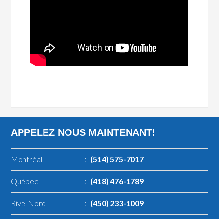
APPELEZ NOUS MAINTENANT!
Montréal
:
(514) 575-7017
Québec
:
(418) 476-1789
Rive-Nord
:
(450) 233-1009