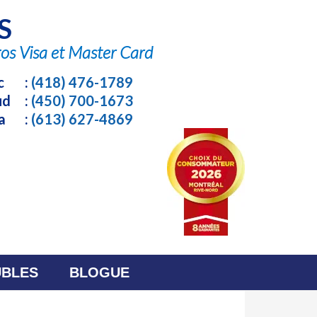
S
c
:
(418) 476-1789
Sud
:
(450) 700-1673
wa
:
(613) 627-4869
BLES
BLOGUE