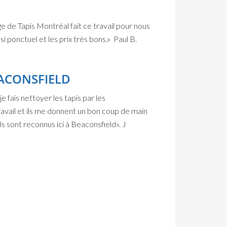
 de Tapis Montréal fait ce travail pour nous
 ponctuel et les prix très bons.» Paul B.
EACONSFIELD
e fais nettoyer les tapis par les
vail et ils me donnent un bon coup de main
s sont reconnus ici à Beaconsfield». J