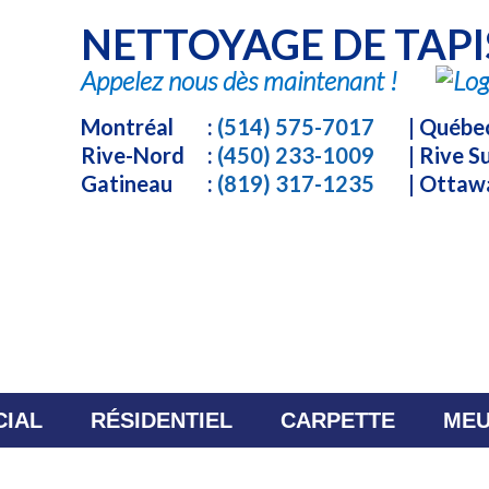
NETTOYAGE DE TAPI
Appelez nous dès maintenant !
Montréal
:
(514) 575-7017
| Québe
Rive-Nord
:
(450) 233-1009
| Rive 
Gatineau
:
(819) 317-1235
| Otta
IAL
RÉSIDENTIEL
CARPETTE
MEU